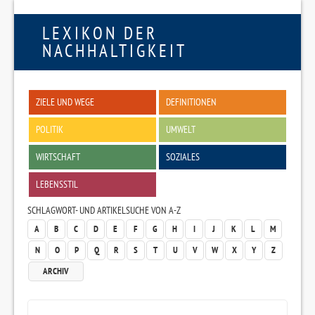
LEXIKON DER
NACHHALTIGKEIT
ZIELE UND WEGE
DEFINITIONEN
POLITIK
UMWELT
WIRTSCHAFT
SOZIALES
LEBENSSTIL
SCHLAGWORT- UND ARTIKELSUCHE VON A-Z
A
B
C
D
E
F
G
H
I
J
K
L
M
N
O
P
Q
R
S
T
U
V
W
X
Y
Z
ARCHIV