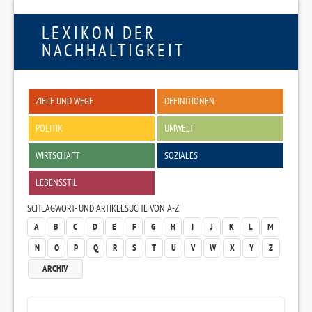
LEXIKON DER
NACHHALTIGKEIT
ZIELE UND WEGE
DEFINITIONEN
POLITIK
UMWELT
WIRTSCHAFT
SOZIALES
LEBENSSTIL
SCHLAGWORT- UND ARTIKELSUCHE VON A-Z
A
B
C
D
E
F
G
H
I
J
K
L
M
N
O
P
Q
R
S
T
U
V
W
X
Y
Z
ARCHIV