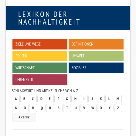
LEXIKON DER
NACHHALTIGKEIT
ZIELE UND WEGE
DEFINITIONEN
POLITIK
UMWELT
WIRTSCHAFT
SOZIALES
LEBENSSTIL
SCHLAGWORT- UND ARTIKELSUCHE VON A-Z
A
B
C
D
E
F
G
H
I
J
K
L
M
N
O
P
Q
R
S
T
U
V
W
X
Y
Z
ARCHIV