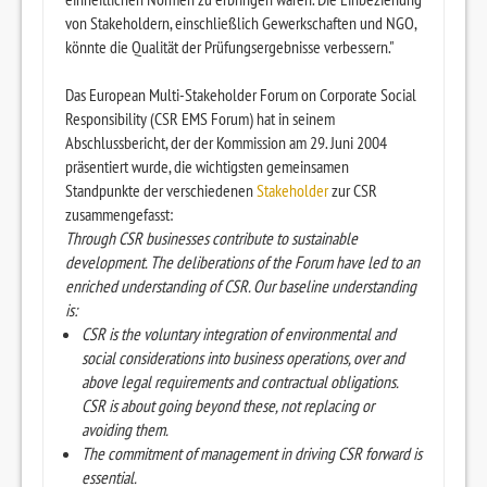
von Stakeholdern, einschließlich Gewerkschaften und NGO,
könnte die Qualität der Prüfungsergebnisse verbessern."
Das European Multi-Stakeholder Forum on Corporate Social
Responsibility (CSR EMS Forum) hat in seinem
Abschlussbericht, der der Kommission am 29. Juni 2004
präsentiert wurde, die wichtigsten gemeinsamen
Standpunkte der verschiedenen
Stakeholder
zur CSR
zusammengefasst:
Through CSR businesses contribute to sustainable
development. The deliberations of the Forum have led to an
enriched understanding of CSR. Our baseline understanding
is:
CSR is the voluntary integration of environmental and
social considerations into business operations, over and
above legal requirements and contractual obligations.
CSR is about going beyond these, not replacing or
avoiding them.
The commitment of management in driving CSR forward is
essential.