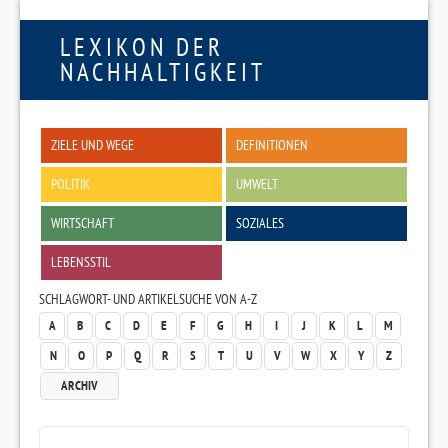
LEXIKON DER
NACHHALTIGKEIT
ZIELE UND WEGE
DEFINITIONEN
POLITIK
UMWELT
WIRTSCHAFT
SOZIALES
LEBENSSTIL
SCHLAGWORT- UND ARTIKELSUCHE VON A-Z
A
B
C
D
E
F
G
H
I
J
K
L
M
N
O
P
Q
R
S
T
U
V
W
X
Y
Z
ARCHIV